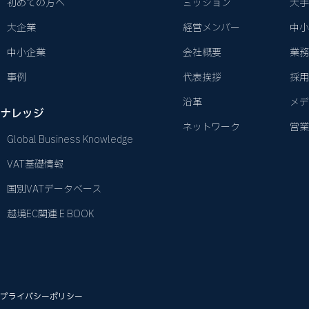
初めての方へ
ミッション
大手
大企業
経営メンバー
中小
中小企業
会社概要
業務
事例
代表挨拶
採用
沿革
メデ
ナレッジ
ネットワーク
営業
Global Business Knowledge
VAT基礎情報
国別VATデータベース
越境EC関連 E BOOK
プライバシーポリシー