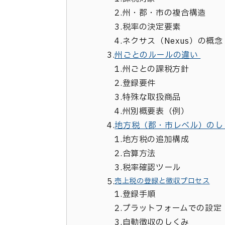
2.
州・郡・市の複合構造
3.
税率の決定要素
4.
ネクサス（Nexus）の概
3.
州ごとのルールの違い
1.
州ごとの課税方針
2.
登録要件
3.
特殊な取扱商品
4.
州別概要表（例）
4.
地方税（郡・市レベル）のし
1.
地方税の追加構成
2.
合算方法
3.
税率確認ツール
5.
売上税の登録と徴収プロセス
1.
登録手順
2.
プラットフォームでの設定
3.
自動徴収のしくみ