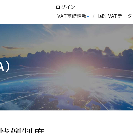
ログイン
I
VAT基礎情報
国別VATデー
A）
・特例制度