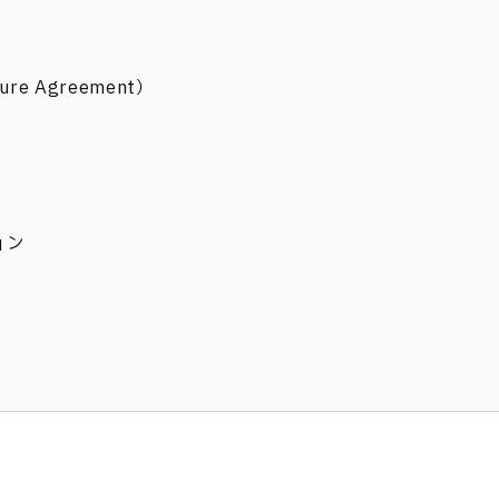
sure Agreement）
ョン