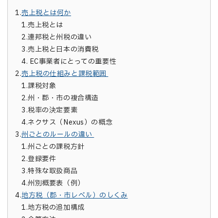
1.
売上税とは何か
1.
売上税とは
2.
連邦税と州税の違い
3.
売上税と日本の消費税
4.
EC事業者にとっての重要性
2.
売上税の仕組みと課税範囲
1.
課税対象
2.
州・郡・市の複合構造
3.
税率の決定要素
4.
ネクサス（Nexus）の概念
3.
州ごとのルールの違い
1.
州ごとの課税方針
2.
登録要件
3.
特殊な取扱商品
4.
州別概要表（例）
4.
地方税（郡・市レベル）のしくみ
1.
地方税の追加構成