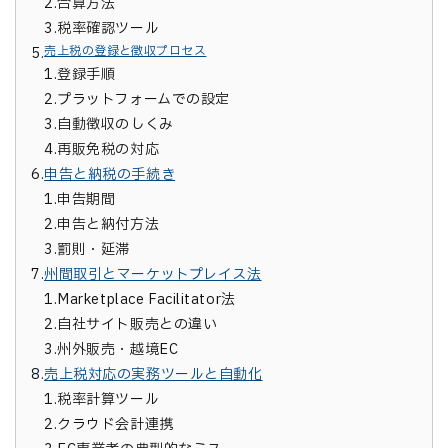
2.
合算方法
3.
税率確認ツール
売上税の登録と徴収プロセス
5.
1.
登録手順
2.
プラットフォームでの設定
3.
自動徴収のしくみ
4.
再販免税の対応
6.
申告と納税の手続き
1.
申告期間
2.
申告と納付方法
3.
罰則・延滞
7.
州間取引とマーケットプレイス法
1.
Marketplace Facilitator法
2.
自社サイト販売との違い
3.
州外販売・越境EC
8.
売上税対応の実務ツールと自動化
1.
税率計算ツール
2.
クラウド会計連携