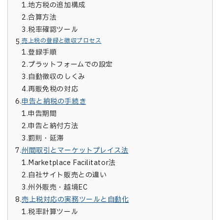
1.
地方税の追加構成
2.
合算方法
3.
税率確認ツール
売上税の登録と徴収プロセス
5.
1.
登録手順
2.
プラットフォームでの設定
3.
自動徴収のしくみ
4.
再販免税の対応
6.
申告と納税の手続き
1.
申告期間
2.
申告と納付方法
3.
罰則・延滞
7.
州間取引とマーケットプレイス法
1.
Marketplace Facilitator法
2.
自社サイト販売との違い
3.
州外販売・越境EC
8.
売上税対応の実務ツールと自動化
1.
税率計算ツール