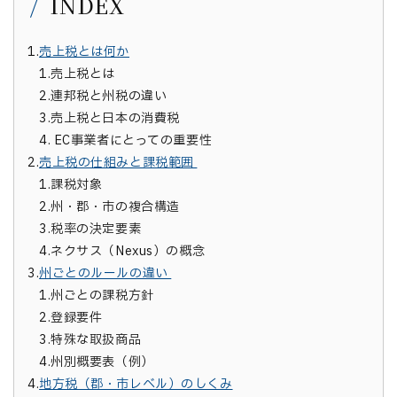
INDEX
1.
売上税とは何か
1.
売上税とは
2.
連邦税と州税の違い
3.
売上税と日本の消費税
4.
EC事業者にとっての重要性
2.
売上税の仕組みと課税範囲
1.
課税対象
2.
州・郡・市の複合構造
3.
税率の決定要素
4.
ネクサス（Nexus）の概念
3.
州ごとのルールの違い
1.
州ごとの課税方針
2.
登録要件
3.
特殊な取扱商品
4.
州別概要表（例）
4.
地方税（郡・市レベル）のしくみ