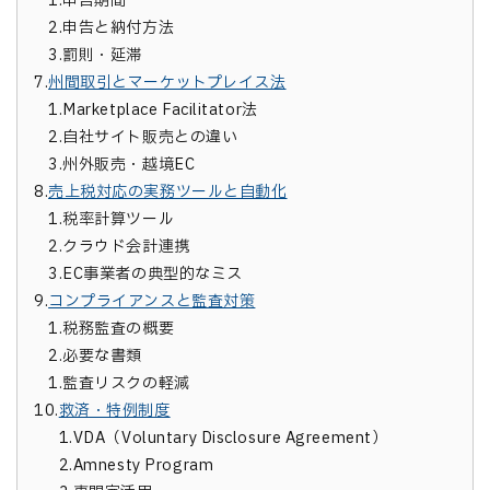
1.
申告期間
2.
申告と納付方法
3.
罰則・延滞
7.
州間取引とマーケットプレイス法
1.
Marketplace Facilitator法
2.
自社サイト販売との違い
3.
州外販売・越境EC
8.
売上税対応の実務ツールと自動化
1.
税率計算ツール
2.
クラウド会計連携
3.
EC事業者の典型的なミス
9.
コンプライアンスと監査対策
1.
税務監査の概要
2.
必要な書類
1.
監査リスクの軽減
10.
救済・特例制度
1.
VDA（Voluntary Disclosure Agreement）
2.
Amnesty Program