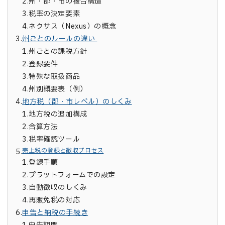
2.
州・郡・市の複合構造
3.
税率の決定要素
4.
ネクサス（Nexus）の概念
3.
州ごとのルールの違い
1.
州ごとの課税方針
2.
登録要件
3.
特殊な取扱商品
4.
州別概要表（例）
4.
地方税（郡・市レベル）のしくみ
1.
地方税の追加構成
2.
合算方法
3.
税率確認ツール
売上税の登録と徴収プロセス
5.
1.
登録手順
2.
プラットフォームでの設定
3.
自動徴収のしくみ
4.
再販免税の対応
6.
申告と納税の手続き