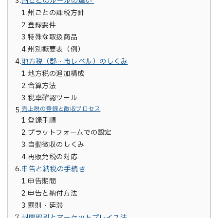
3.
州ごとのルールの違い
1.
州ごとの課税方針
2.
登録要件
3.
特殊な取扱商品
4.
州別概要表（例）
4.
地方税（郡・市レベル）のしくみ
1.
地方税の追加構成
2.
合算方法
3.
税率確認ツール
売上税の登録と徴収プロセス
5.
1.
登録手順
2.
プラットフォームでの設定
3.
自動徴収のしくみ
4.
再販免税の対応
6.
申告と納税の手続き
1.
申告期間
2.
申告と納付方法
3.
罰則・延滞
7.
州間取引とマーケットプレイス法