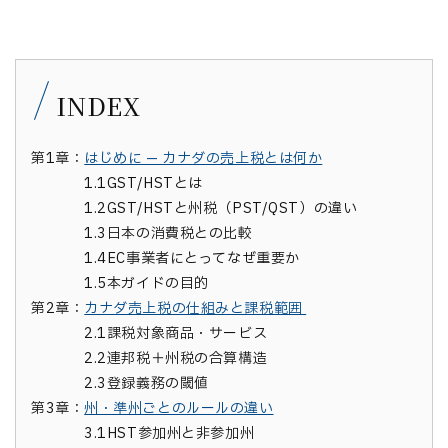
INDEX
第1章：
はじめに — カナダの売上税とは何か
1.1
GST/HSTとは
1.2
GST/HSTと州税（PST/QST）の違い
1.3
日本の消費税との比較
1.4
EC事業者にとってなぜ重要か
1.5
本ガイドの目的
第2章：
カナダ売上税の仕組みと課税範囲
2.1
課税対象商品・サービス
2.2
連邦税＋州税の合算構造
2.3
登録義務の閾値
第3章：
州・準州ごとのルールの違い
3.1
HST参加州と非参加州