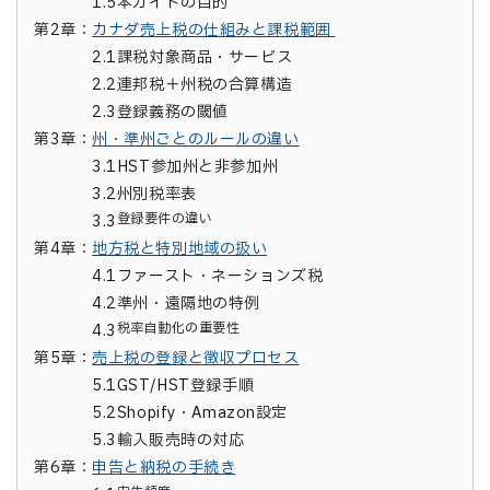
1.5
本ガイドの目的
第2章：
カナダ売上税の仕組みと課税範囲
2.1
課税対象商品・サービス
2.2
連邦税＋州税の合算構造
2.3
登録義務の閾値
第3章：
州・準州ごとのルールの違い
3.1
HST参加州と非参加州
3.2
州別税率表
登録要件の違い
3.3
第4章：
地方税と特別地域の扱い
4.1
ファースト・ネーションズ税
4.2
準州・遠隔地の特例
税率自動化の重要性
4.3
第5章：
売上税の登録と徴収プロセス
5.1
GST/HST登録手順
5.2
Shopify・Amazon設定
5.3
輸入販売時の対応
第6章：
申告と納税の手続き