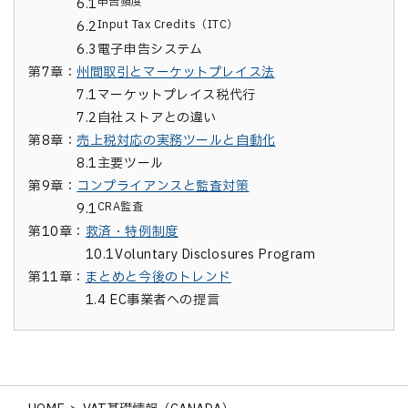
申告頻度
6.1
Input Tax Credits（ITC）
6.2
6.3
電子申告システム
第7章：
州間取引とマーケットプレイス法
7.1
マーケットプレイス税代行
7.2
自社ストアとの違い
第8章：
売上税対応の実務ツールと自動化
8.1
主要ツール
第9章：
コンプライアンスと監査対策
CRA監査
9.1
第10章：
救済・特例制度
10.1
Voluntary Disclosures Program
第11章：
まとめと今後のトレンド
1.4
EC事業者への提言