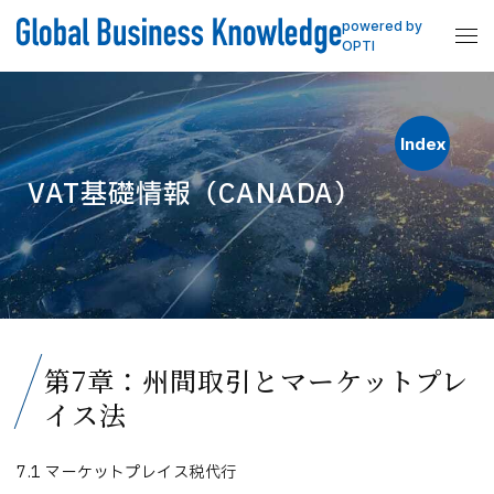
powered by
OPTI
Index
VAT基礎情報（CANADA）
第7章：州間取引とマーケットプレ
イス法
7.1 マーケットプレイス税代行