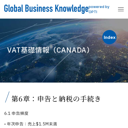
powered by
OPTI
Index
VAT基礎情報（CANADA）
第6章：申告と納税の手続き
6.1 申告頻度
•
年次申告：売上$1.5M未満