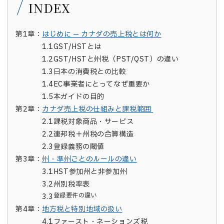
INDEX
第1章：
はじめに — カナダの売上税とは何か
1.1
GST/HSTとは
1.2
GST/HSTと州税（PST/QST）の違い
1.3
日本の消費税との比較
1.4
EC事業者にとってなぜ重要か
1.5
本ガイドの目的
第2章：
カナダ売上税の仕組みと課税範囲
2.1
課税対象商品・サービス
2.2
連邦税＋州税の合算構造
2.3
登録義務の閾値
第3章：
州・準州ごとのルールの違い
3.1
HST参加州と非参加州
3.2
州別税率表
登録要件の違い
3.3
第4章：
地方税と特別地域の扱い
4.1
ファースト・ネーションズ税