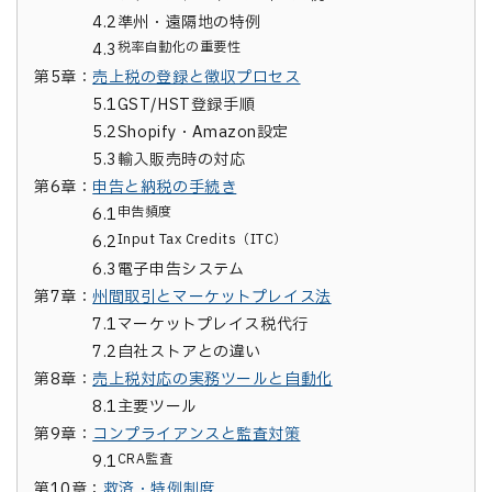
4.2
準州・遠隔地の特例
税率自動化の重要性
4.3
第5章：
売上税の登録と徴収プロセス
5.1
GST/HST登録手順
5.2
Shopify・Amazon設定
5.3
輸入販売時の対応
第6章：
申告と納税の手続き
申告頻度
6.1
Input Tax Credits（ITC）
6.2
6.3
電子申告システム
第7章：
州間取引とマーケットプレイス法
7.1
マーケットプレイス税代行
7.2
自社ストアとの違い
第8章：
売上税対応の実務ツールと自動化
8.1
主要ツール
第9章：
コンプライアンスと監査対策
CRA監査
9.1
第10章：
救済・特例制度