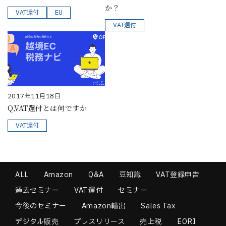
か？
VAT還付
EU
VAT還付
2017年11月18日
Q,VAT還付とは何ですか
VAT還付
ALL
Amazon
Q&A
豆知識
VAT登録申告
過去セミナー
VAT還付
セミナー
今後のセミナー
Amazon輸出
Sales Tax
デジタル販売
プレスリリース
売上税
EORI