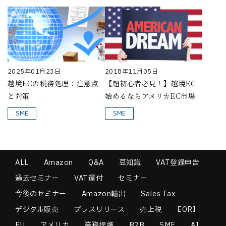
2025年01月23日
2018年11月05日
越境ECの税務処理：注意点
【超初心者必見！】越境EC
と対策
始めるならアメリカEC市場
SME
SME
ALL
Amazon
Q&A
豆知識
VAT登録申告
過去セミナー
VAT還付
セミナー
今後のセミナー
Amazon輸出
Sales Tax
デジタル販売
プレスリリース
売上税
EORI
EU
アメリカ
業務提携
B2B
SME
AI