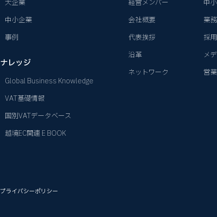
大企業
経営メンバー
中小
中小企業
会社概要
業務
事例
代表挨拶
採用
沿革
メデ
ナレッジ
ネットワーク
営業
Global Business Knowledge
VAT基礎情報
国別VATデータベース
越境EC関連 E BOOK
プライバシーポリシー