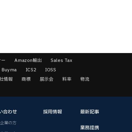
ナー
Amazon輸出
Sales Tax
Buyma
ICS2
IOSS
社情報
商標
展示会
料率
物流
い合わせ
採用情報
最新記事
企業の方
業務提携