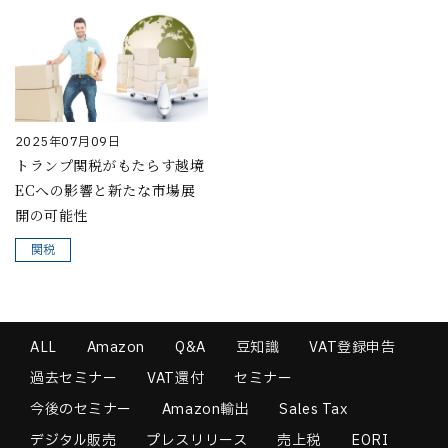
2025年07月09日
トランプ関税がもたらす越境
ECへの影響と新たな市場展
開の可能性
関税
ALL
Amazon
Q&A
豆知識
VAT登録申告
過去セミナー
VAT還付
セミナー
今後のセミナー
Amazon輸出
Sales Tax
デジタル販売
プレスリリース
売上税
EORI