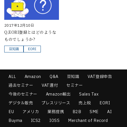
2017年12月10日
Q,EORI登録とはどのような
ものでしょうか?
豆知識
EORI
ALL
Amazon
Q&A
豆知識
VAT登録申告
過去セミナー
VAT還付
セミナー
今後のセミナー
Amazon輸出
Sales Tax
デジタル販売
プレスリリース
売上税
EORI
EU
アメリカ
業務提携
B2B
SME
AI
Buyma
ICS2
IOSS
Merchant of Record