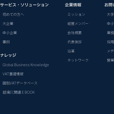
サービス・ソリューション
企業情報
お問
初めての方へ
ミッション
大手
大企業
経営メンバー
中小
中小企業
会社概要
業務
事例
代表挨拶
採用
沿革
メデ
ナレッジ
ネットワーク
営業
Global Business Knowledge
VAT基礎情報
国別VATデータベース
越境EC関連 E BOOK