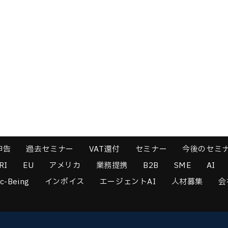
申告
過去セミナー
VAT還付
セミナー
今後のセミ
RI
EU
アメリカ
業務提携
B2B
SME
AI
c-Being
インボイス
エージェントAI
人材募集
会