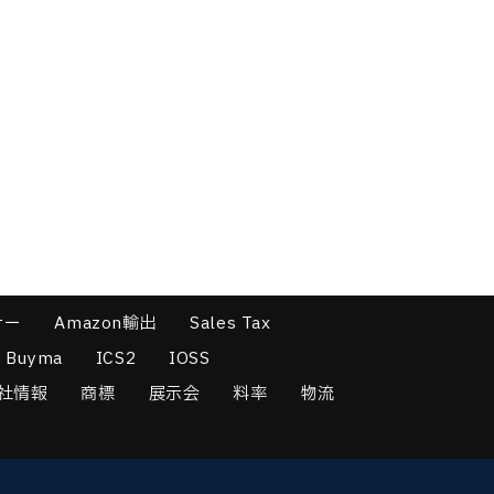
ナー
Amazon輸出
Sales Tax
Buyma
ICS2
IOSS
社情報
商標
展示会
料率
物流