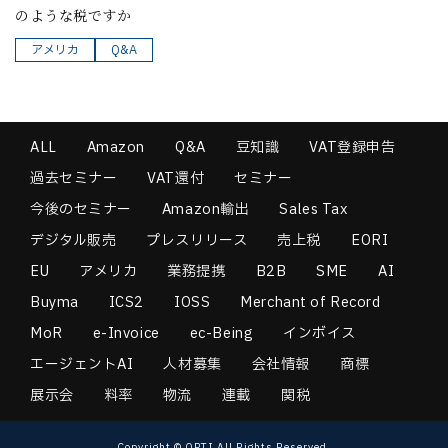
のような税ですか
アメリカ
Q&A
ALL
Amazon
Q&A
豆知識
VAT登録申告
過去セミナー
VAT還付
セミナー
今後のセミナー
Amazon輸出
Sales Tax
デジタル販売
プレスリリース
売上税
EORI
EU
アメリカ
業務提携
B2B
SME
AI
Buyma
ICS2
IOSS
Merchant of Record
MoR
e-Invoice
ec-Being
インボイス
エージェントAI
人材募集
会社情報
商標
展示会
料率
物流
連載
関税
Copyright © OPTI All Rights Reserved.