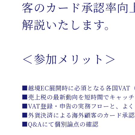
客のカード承認率向
解説いたします。
＜参加メリット＞
■越境EC展開時に必須となる各国VAT
■売上税の最新動向を短時間でキャッチ
■VAT登録・申告の実務フローと、よ
■外貨決済による海外顧客のカード承認
■Q&Aにて個別論点の確認