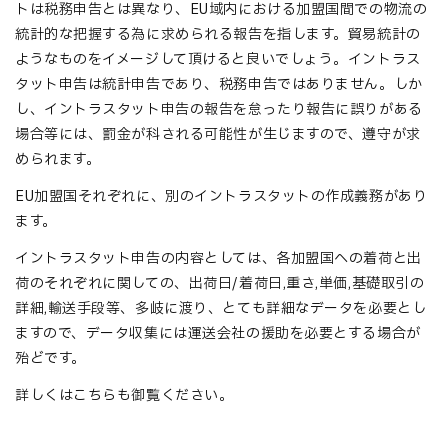
トは税務申告とは異なり、EU域内における加盟国間での物流の
統計的な把握する為に求められる報告を指します。貿易統計の
ようなものをイメージして頂けると良いでしょう。イントラス
タット申告は統計申告であり、税務申告ではありません。しか
し、イントラスタット申告の報告を怠ったり報告に誤りがある
場合等には、罰金が科される可能性が生じますので、遵守が求
められます。
EU加盟国それぞれに、別のイントラスタットの作成義務があり
ます。
イントラスタット申告の内容としては、各加盟国への着荷と出
荷のそれぞれに関しての、出荷日/着荷日,重さ,単価,基礎取引の
詳細,輸送手段等、多岐に渡り、とても詳細なデータを必要とし
ますので、データ収集には運送会社の援助を必要とする場合が
殆どです。
詳しくはこちらも御覧ください。