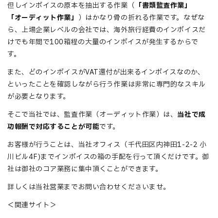
但しインボイスの原本を抽出する作業（
「書類監査作業」
「オーディット作業」
）はかなり骨の折れる作業です。なぜな
ら、上場企業レベルの会社では、海外旅行経費のインボイスだ
けでも年間で100箱程の大量のインボイスが発生するからで
す。
また、どのインボイスがVAT還付が出来るインボイスなのか、
といったことを確認しながら行う作業は非常に専門的なスキル
が必要となります。
そこで当社では、監査作業（オーディット作業）は、
当社で成
功報酬で対応することが可能
です。
お客様が行うことは、当社オフィス（千代田区内神田1-2-2 小
川ビル4F)までインボイスの箱の手配を行って頂くだけです。御
社は御社のコア業務に集中頂くことができます。
詳しくは当社営業までお問い合わせくださいませ。
＜関連サイト＞