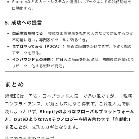
Shopifyなどのカートシステムと連携し、バックエンドの税務処理を
自動化する。
5. 成功への提言
自前主義を捨てる：
複雑な国際税務を社内の人力だけで対応するのは
不可能に近い。専門家やツールに頼るべき。
まずはやってみる（PDCA）：
調査に時間をかけすぎず、小さく始め
てデータを取る。
インバウンドとの連携：
訪日客に商品を認知させ、帰国後に越境ECで
リピーター化する戦略が有効。
まとめ
越境ECは「円安・日本ブランド人気」で追い風ですが、「税務
コンプライアンス」が落とし穴になり得ます。これを人力で解
決しようとせず、
Shopifyのようなグローバルプラットフォーム
と、OptiのようなTAXテクノロジーを組み合わせて「自動化」
すること
が、成功のカギとなります。
私にできる次のステップ: