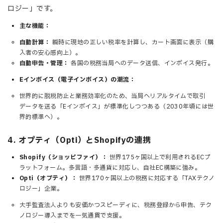
ロジー」です。
主な機能：
自動計算：
瞬時に現地の正しい税率を計算し、カート画面に表示（購
入者の安心感向上）。
自動申告・管理：
各国の税務当局へのデータ送信、インボイス発行。
Eインボイス（電子インボイス）の潮流：
世界的に脱税防止と業務効率化のため、当局へリアルタイムで取引
データを送る「Eインボイス」が標準化しつつある（2030年頃には世
界的標準へ）。
4. オプティ（Opti）とShopifyの連携
Shopify（ショッピファイ）：
世界175ヶ国以上で利用されるECプ
ラットフォーム。多言語・多通貨に対応し、自社EC構築に強み。
Opti（オプティ）：
世界170ヶ国以上の税務に対応する「TAXテクノ
ロジー」企業。
大手監査法人よりも安価かつスピーディに、税務登録から申告、テク
ノロジー導入までを一気通貫で支援。