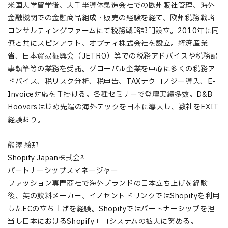
米国大学留学後、大手半導体製造会社での欧州販社管理、海外
金融機関での金融商品組成・販売の経験を経て、欧州税務戦略
コンサルティングファームにて税務戦略部門設立。2010年に同
僚と共にスピンアウト、オプティ株式会社を設立。経済産業
省、日本貿易振興会（JETRO）等での税務アドバイスや税務記
事執筆等の業務を受託。グローバル企業を中心に多くの税務ア
ドバイス、税リスク分析、税申告、TAXテクロノジー導入、E-
Invoice対応を手掛ける。各種セミナーで登壇実績多数。D&B
Hooversはじめ先端の海外テックを日本に導入し、数社をEXIT
経験あり。
熊澤 絵那
Shopify Japan株式会社
パートナーシップスマネージャー
ファッション専門商社で海外ブランドの日本立ち上げを経験
後、英の飲料メーカー、イノセントドリンクではShopifyを利用
したECの立ち上げを経験。Shopifyではパートナーシップを担
当し日本におけるShopifyエコシステムの拡大に努める。