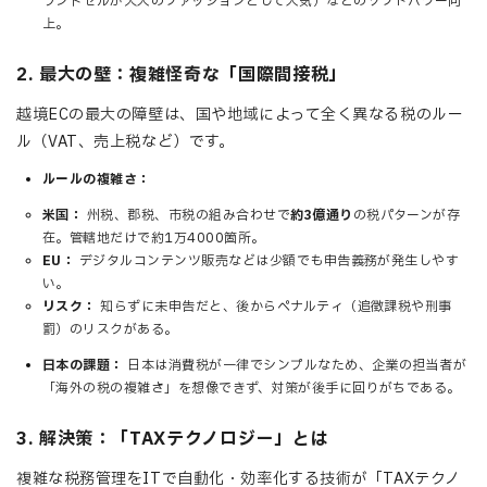
ランドセルが大人のファッションとして人気）などのソフトパワー向
上。
2. 最大の壁：複雑怪奇な「国際間接税」
越境ECの最大の障壁は、国や地域によって全く異なる税のルー
ル（VAT、売上税など）です。
ルールの複雑さ：
米国：
州税、郡税、市税の組み合わせで
約3億通り
の税パターンが存
在。管轄地だけで約1万4000箇所。
EU：
デジタルコンテンツ販売などは少額でも申告義務が発生しやす
い。
リスク：
知らずに未申告だと、後からペナルティ（追徴課税や刑事
罰）のリスクがある。
日本の課題：
日本は消費税が一律でシンプルなため、企業の担当者が
「海外の税の複雑さ」を想像できず、対策が後手に回りがちである。
3. 解決策：「TAXテクノロジー」とは
複雑な税務管理をITで自動化・効率化する技術が「TAXテクノ