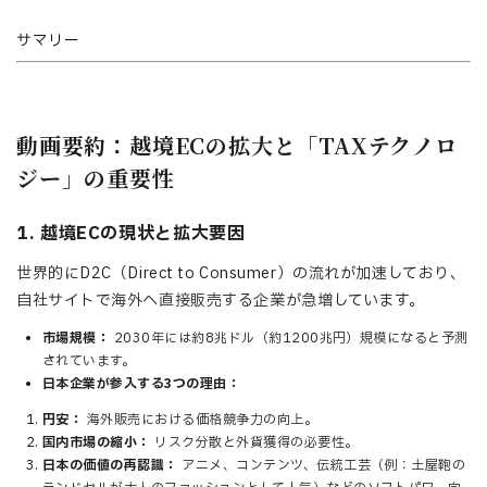
サマリー
動画要約：越境ECの拡大と「TAXテクノロ
ジー」の重要性
1. 越境ECの現状と拡大要因
世界的にD2C（Direct to Consumer）の流れが加速しており、
自社サイトで海外へ直接販売する企業が急増しています。
市場規模：
2030年には約8兆ドル（約1200兆円）規模になると予測
されています。
日本企業が参入する3つの理由：
円安：
海外販売における価格競争力の向上。
国内市場の縮小：
リスク分散と外貨獲得の必要性。
日本の価値の再認識：
アニメ、コンテンツ、伝統工芸（例：土屋鞄の