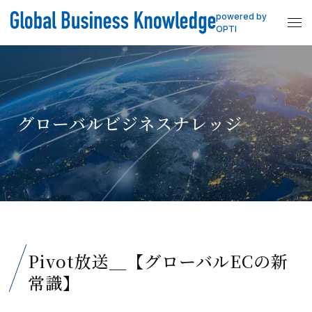
powered by
OPTI
グローバルビジネスナレッジ
Pivot放送＿【グローバルECの新
常識】