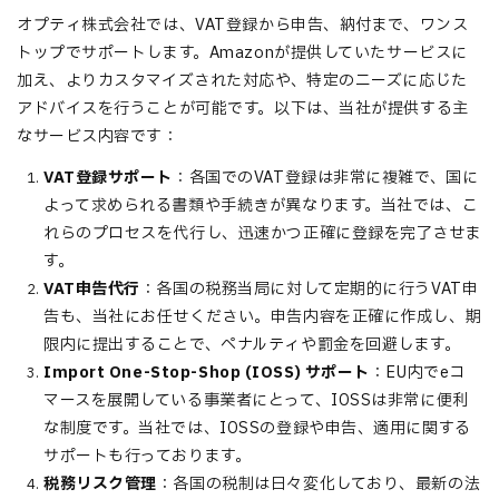
オプティ株式会社では、VAT登録から申告、納付まで、ワンス
トップでサポートします。Amazonが提供していたサービスに
加え、よりカスタマイズされた対応や、特定のニーズに応じた
アドバイスを行うことが可能です。以下は、当社が提供する主
なサービス内容です：
VAT登録サポート
：各国でのVAT登録は非常に複雑で、国に
よって求められる書類や手続きが異なります。当社では、こ
れらのプロセスを代行し、迅速かつ正確に登録を完了させま
す。
VAT申告代行
：各国の税務当局に対して定期的に行うVAT申
告も、当社にお任せください。申告内容を正確に作成し、期
限内に提出することで、ペナルティや罰金を回避します。
Import One-Stop-Shop (IOSS) サポート
：EU内でeコ
マースを展開している事業者にとって、IOSSは非常に便利
な制度です。当社では、IOSSの登録や申告、適用に関する
サポートも行っております。
税務リスク管理
：各国の税制は日々変化しており、最新の法