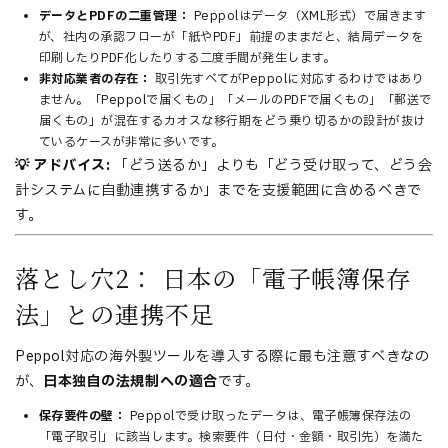
データとPDFの二重管理：
Peppolはデータ（XML形式）で届きます
が、社内の承認フローが「紙やPDF」前提のままだと、結局データを
印刷したりPDF化したりする二度手間が発生します。
非対応業者の存在：
取引先すべてがPeppolに対応するわけではあり
ません。「Peppolで届くもの」「メールのPDFで届くもの」「郵送で
届くもの」が混在するカオスな移行期をどう乗り切るかの設計が抜け
ているケースが非常に多いです。
💡 アドバイス:
「どう送るか」よりも「どう受け取って、どう会
計システムに自動連携するか」までを支援範囲に含めるべきで
す。
落とし穴2： 日本の「電子帳簿保存
法」との連携不足
Peppol対応の海外製ツールを導入する際に最も注意すべきなの
が、
日本独自の法規制への適合
です。
保存要件の壁：
Peppolで受け取ったデータは、電子帳簿保存法の
「電子取引」に該当します。検索要件（日付・金額・取引先）を満た