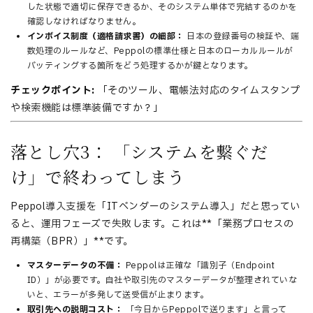
した状態で適切に保存できるか、そのシステム単体で完結するのかを
確認しなければなりません。
インボイス制度（適格請求書）の細部：
日本の登録番号の検証や、端
数処理のルールなど、Peppolの標準仕様と日本のローカルルールが
バッティングする箇所をどう処理するかが鍵となります。
チェックポイント:
「そのツール、電帳法対応のタイムスタンプ
や検索機能は標準装備ですか？」
落とし穴3： 「システムを繋ぐだ
け」で終わってしまう
Peppol導入支援を「ITベンダーのシステム導入」だと思ってい
ると、運用フェーズで失敗します。これは**「業務プロセスの
再構築（BPR）」**です。
マスターデータの不備：
Peppolは正確な「識別子（Endpoint
ID）」が必要です。自社や取引先のマスターデータが整理されていな
いと、エラーが多発して送受信が止まります。
取引先への説明コスト：
「今日からPeppolで送ります」と言って