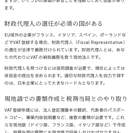
ますが、いくつかの課題があることを理解しておく必要があり
ます。
財政代理人の選任が必須の国がある
EU域外の企業がフランス、イタリア、スペイン、ポーランドな
どでVAT登録する場合、財政代理人（Fiscal Representative）
の選任が法律で義務付けられています。財政代理人とは、あな
たの代わりにVATの納税義務を負う現地法人です。
財政代理人を見つけるには信用調査が必要で、場合によっては
保証金の提出を求められます。適切な財政代理人を自力で探す
のは、日本企業にとって大きなハードルとなります。
現地語での書類作成と税務当局とのやり取り
VAT登録申請には、法人登記簿謄本の翻訳、代表者のパスポー
トコピー、事業内容説明書など、複数の書類が必要です。これ
らを現地語（ドイツ語、フランス語、イタリア語など）で作成
し、税務当局の質問にも現地語で回答しなければなりません。