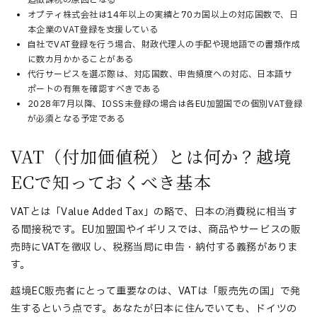
追徴課税の原因となる
オプティ株式会社は14年以上の実績と70カ国以上の対応国数で、日
本企業のVAT登録を支援している
自社でVAT登録を行う場合、財政代理人の手配や現地語での書類作成
に数カ月かかることがある
代行サービスを選ぶ際は、対応国数、申告頻度への対応、日本語サ
ポートの有無を確認すべきである
2028年7月以降、IOSS未登録の場合は各EU加盟国での個別VAT登録
が必須となる予定である
VAT（付加価値税）とは何か？越境
ECで知っておくべき基本
VATとは「Value Added Tax」の略で、日本の消費税に相当す
る間接税です。EU加盟国やイギリスでは、商品やサービスの販
売時にVATを徴収し、税務当局に申告・納付する義務がありま
す。
越境EC販売者にとって重要なのは、VATは「販売先の国」で発
生するという点です。あなたが日本に住んでいても、ドイツの