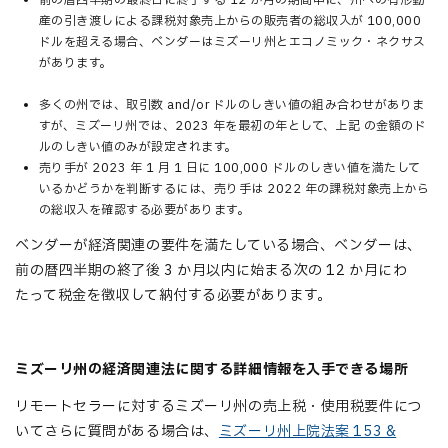
産の引き渡しによる課税対象売上からの販売者の総収入が 100,000
ドルを超える場合、ベンダーはミズーリ州とエコノミック・ネクサス
があります。
多くの州では、取引数 and/or ドルのしきい値の組み合わせがありま
すが、ミズーリ州では、2023 年を最初の年として、上記 の金額のド
ルのしきい値のみが設定されます。
売り手が 2023 年 1 月 1 日に 100,000 ドルのしきい値を満たして
いるかどうかを判断するには、売り手は 2022 年の課税対象売上から
の総収入を確認する必要があります。
ベンダーが経済関連の要件を満たしている場合、ベンダーは、
前の暦四半期の終了後 3 か月以内に始まる次の 12 か月にわ
たって税金を徴収して納付する必要があります。
ミズーリ州の経済関連法に関する詳細情報を入手できる場所
リモートセラーに対するミズーリ州の売上税・使用税要件につ
いてさらに質問がある場合は、
ミズーリ州上院法案 153 &