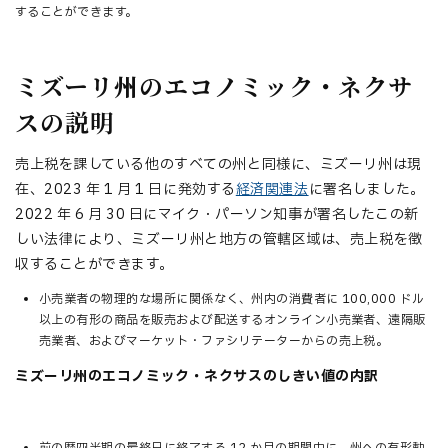
することができます。
ミズーリ州のエコノミック・ネクサ
スの説明
売上税を課している他のすべての州と同様に、ミズーリ州は現
在
、2023 年 1 月 1 日に発効する
経済関連法
に署名しました。
2022 年 6 月 30 日にマイク・パーソン知事が署名したこの新
しい法律により、ミズーリ州と地方の管轄区域は、売上税を徴
収することができます。
小売業者の物理的な場所に関係なく、州内の消費者に 100,000 ドル
以上の有形の商品を販売および配送するオンライン小売業者、遠隔販
売業者、およびマーケット・ファシリテーターからの売上税。
ミズーリ州のエコノミック・ネクサスのしきい値の内訳
前の暦四半期の最終日に終了する 12 か月の期間中に、州への有形動